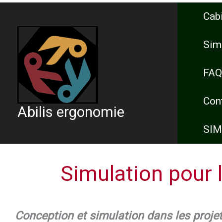
Aller
Cab
au
contenu
Sim
FAQ
Con
Abilis ergonomie
SIM
Simulation pour 
Conception et simulation d
ans les proje