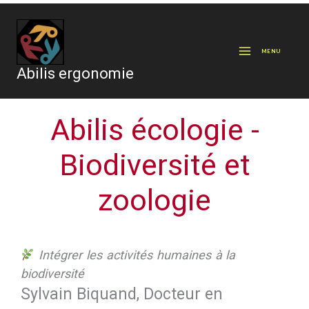
Aller
au
MENU
contenu
Abilis ergonomie
Abilis écologie -
Biodiversité et
zoologie
Intégrer les activités humaines à la
biodiversité
Sylvain Biquand, Docteur en